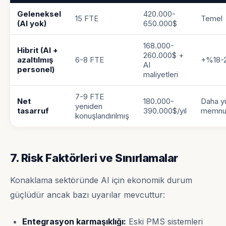
Geleneksel
420.000-
15 FTE
Temel
(AI yok)
650.000$
168.000-
Hibrit (AI +
260.000$ +
azaltılmış
6-8 FTE
+%18-
AI
personel)
maliyetleri
7-9 FTE
Net
180.000-
Daha y
yeniden
tasarruf
390.000$/yıl
memnu
konuşlandırılmış
7. Risk Faktörleri ve Sınırlamalar
Konaklama sektöründe AI için ekonomik durum
güçlüdür ancak bazı uyarılar mevcuttur:
Entegrasyon karmaşıklığı:
Eski PMS sistemleri