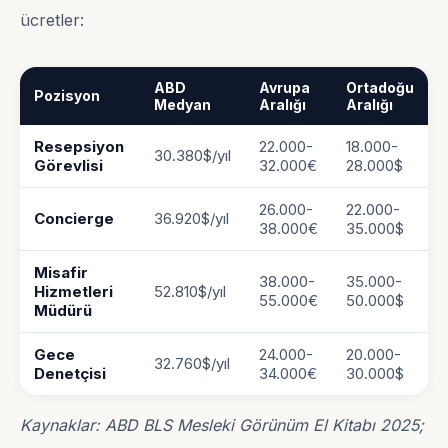
ücretler:
ABD
Avrupa
Ortadoğu
Pozisyon
Medyan
Aralığı
Aralığı
Resepsiyon
22.000-
18.000-
30.380$/yıl
Görevlisi
32.000€
28.000$
26.000-
22.000-
Concierge
36.920$/yıl
38.000€
35.000$
Misafir
38.000-
35.000-
Hizmetleri
52.810$/yıl
55.000€
50.000$
Müdürü
Gece
24.000-
20.000-
32.760$/yıl
Denetçisi
34.000€
30.000$
Kaynaklar: ABD BLS Mesleki Görünüm El Kitabı 2025;