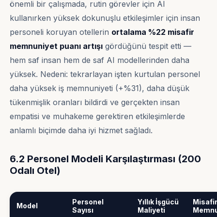
önemli bir çalışmada, rutin görevler için AI
kullanırken yüksek dokunuşlu etkileşimler için insan
personeli koruyan otellerin
ortalama %22 misafir
memnuniyet puanı artışı
gördüğünü tespit etti —
hem saf insan hem de saf AI modellerinden daha
yüksek. Nedeni: tekrarlayan işten kurtulan personel
daha yüksek iş memnuniyeti (+%31), daha düşük
tükenmişlik oranları bildirdi ve gerçekten insan
empatisi ve muhakeme gerektiren etkileşimlerde
anlamlı biçimde daha iyi hizmet sağladı.
6.2 Personel Modeli Karşılaştırması (200
Odalı Otel)
Personel
Yıllık İşgücü
Misafi
Model
Sayısı
Maliyeti
Memnu