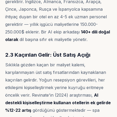
gerektirir. İngilizce, Almanca, Fransızca, Arapça,
Çince, Japonca, Rusça ve İspanyolca kapsamına
ihtiyaç duyan bir otel en az 4-5 ek uzman personel
gerektirir — yıllık işgücü maliyetlerine 150.000-
250.000$ eklenir. Bir AI ekip arkadaşı
140+ dili doğal
olarak
dil başına sıfır ek maliyetle yönetir.
2.3 Kaçırılan Gelir: Üst Satış Açığı
Sıklıkla gözden kaçan bir maliyet kalemi,
karşılanmayan üst satış fırsatlarından kaynaklanan
kaçırılan gelirdir. Yoğun resepsiyon görevlileri, her
etkileşimi kişiselleştirmek yerine kuyruğu eritmeye
öncelik verir. Revinate'in (2024) araştırması,
AI
destekli kişiselleştirme kullanan otellerin ek gelirde
%12-22 artış
gördüğünü göstermektedir — spa