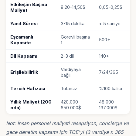
Etkileşim Başına
8,20-14,50$
0,05-0,25$
Maliyet
Yanıt Süresi
3-15 dakika
< 5 saniye
Eşzamanlı
Görevli başına
500+
Kapasite
1
Dil Kapsamı
2-3 dil
140+
Vardiyaya
Erişilebilirlik
7/24/365
bağlı
Tercih Hafızası
Tutarsız
%100 kalıcı
Yıllık Maliyet (200
420.000-
48.000-
oda)
650.000$
137.000$
Not: İnsan personel maliyeti resepsiyon, concierge ve
gece denetim kapsamı için TCE'yi (3 vardiya x 365