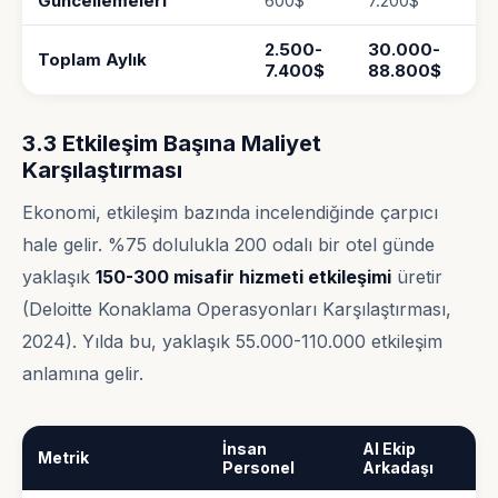
Güncellemeleri
600$
7.200$
2.500-
30.000-
Toplam Aylık
7.400$
88.800$
3.3 Etkileşim Başına Maliyet
Karşılaştırması
Ekonomi, etkileşim bazında incelendiğinde çarpıcı
hale gelir. %75 dolulukla 200 odalı bir otel günde
yaklaşık
150-300 misafir hizmeti etkileşimi
üretir
(Deloitte Konaklama Operasyonları Karşılaştırması,
2024). Yılda bu, yaklaşık 55.000-110.000 etkileşim
anlamına gelir.
İnsan
AI Ekip
Metrik
Personel
Arkadaşı