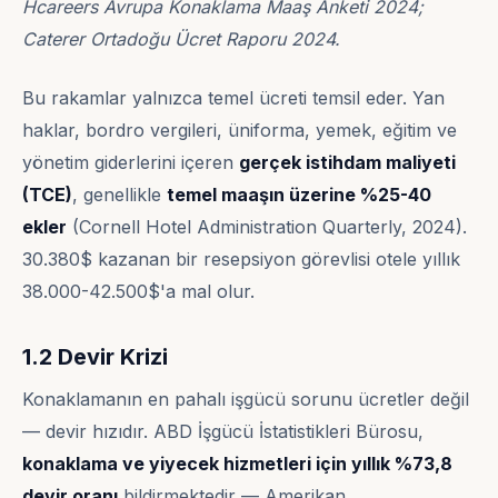
Hcareers Avrupa Konaklama Maaş Anketi 2024;
Caterer Ortadoğu Ücret Raporu 2024.
Bu rakamlar yalnızca temel ücreti temsil eder. Yan
haklar, bordro vergileri, üniforma, yemek, eğitim ve
yönetim giderlerini içeren
gerçek istihdam maliyeti
(TCE)
, genellikle
temel maaşın üzerine %25-40
ekler
(Cornell Hotel Administration Quarterly, 2024).
30.380$ kazanan bir resepsiyon görevlisi otele yıllık
38.000-42.500$'a mal olur.
1.2 Devir Krizi
Konaklamanın en pahalı işgücü sorunu ücretler değil
— devir hızıdır. ABD İşgücü İstatistikleri Bürosu,
konaklama ve yiyecek hizmetleri için yıllık %73,8
devir oranı
bildirmektedir — Amerikan