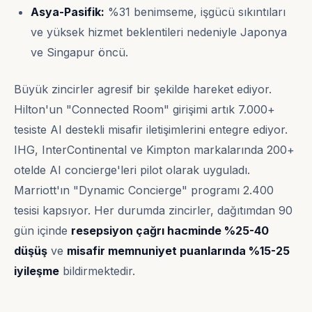
Asya-Pasifik:
%31 benimseme, işgücü sıkıntıları
ve yüksek hizmet beklentileri nedeniyle Japonya
ve Singapur öncü.
Büyük zincirler agresif bir şekilde hareket ediyor.
Hilton'un "Connected Room" girişimi artık 7.000+
tesiste AI destekli misafir iletişimlerini entegre ediyor.
IHG, InterContinental ve Kimpton markalarında 200+
otelde AI concierge'leri pilot olarak uyguladı.
Marriott'ın "Dynamic Concierge" programı 2.400
tesisi kapsıyor. Her durumda zincirler, dağıtımdan 90
gün içinde
resepsiyon çağrı hacminde %25-40
düşüş
ve
misafir memnuniyet puanlarında %15-25
iyileşme
bildirmektedir.