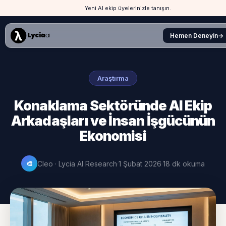
Ana Sayfa
›
Makaleler
›
AI vs İnsan İşgücünün Ekonomisi
Yeni AI ekip üyelerinizle tanışın.
Hemen Deneyin
→
Araştırma
Konaklama Sektöründe AI Ekip
Arkadaşları ve İnsan İşgücünün
Ekonomisi
Cleo · Lycia AI Research
·
1 Şubat 2026
·
18 dk okuma
🎨